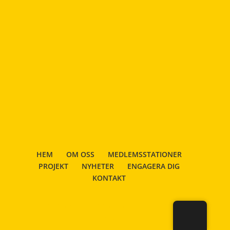
HEM
OM OSS
MEDLEMSSTATIONER
PROJEKT
NYHETER
ENGAGERA DIG
KONTAKT
Designad av
Elegant Themes
| Drivs med
WordPress