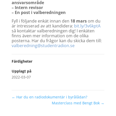
ansvarsområde
– Intern revisor
– En post i valberedningen
Fyll i följande enkät innan den
18 mars
om du
är intresserad av att kandidera:
bit.ly/3v6kptA
så kontaktar valberedningen dig! I enkäten
finns även mer information om de olika
posterna. Har du frågor kan du skicka dem till:
valberedning@studentradion.se
Färdigheter
Upplagt på
2022-03-07
←
Har du en radiodokumentär i byrålådan?
Masterclass med Bengt Bok
→