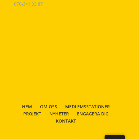
070-341 93 87
HEM
OM OSS
MEDLEMSSTATIONER
PROJEKT
NYHETER
ENGAGERA DIG
KONTAKT
Designad av
Elegant Themes
| Drivs med