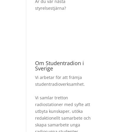
Är du vår nästa
styrelsestjärna?
Om Studentradion i
Sverige
Vi arbetar för att främja
studentradioverksamhet.
Vi samlar tretton
radiostationer med syfte att
utbyta kunskaper, utöka
redaktionellt samarbete och
skapa samarbete unga
radiosugna studenter