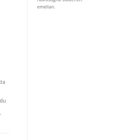
emellan.
kta
 du
r