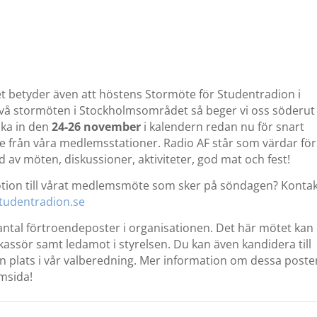
 betyder även att höstens Stormöte för Studentradion i
två stormöten i Stockholmsområdet så beger vi oss söderut
oka in den
24-26 november
i kalendern redan nu för snart
 från våra medlemsstationer. Radio AF står som värdar för
 av möten, diskussioner, aktiviteter, god mat och fest!
motion till vårat medlemsmöte som sker på söndagen? Konta
tudentradion.se
antal förtroendeposter i organisationen. Det här mötet kan
kassör samt ledamot i styrelsen. Du kan även kandidera till
en plats i vår valberedning. Mer information om dessa poste
msida!