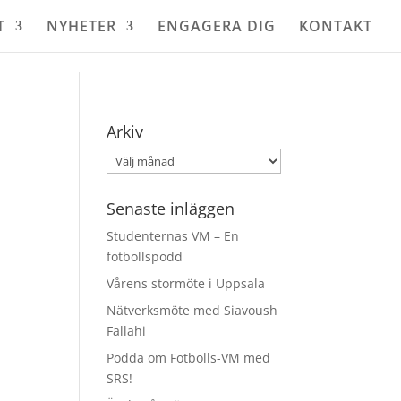
T
NYHETER
ENGAGERA DIG
KONTAKT
Arkiv
Arkiv
Senaste inläggen
Studenternas VM – En
fotbollspodd
Vårens stormöte i Uppsala
Nätverksmöte med Siavoush
Fallahi
Podda om Fotbolls-VM med
SRS!