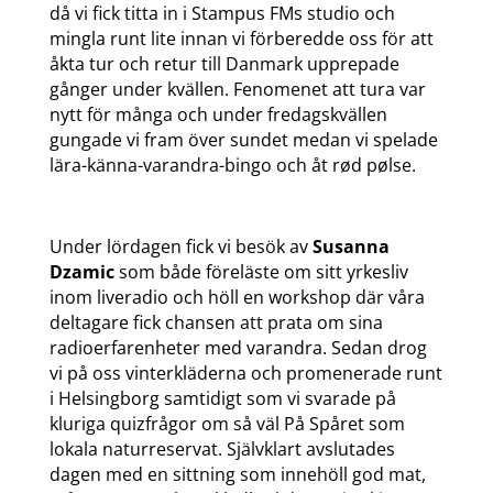
då vi fick titta in i Stampus FMs studio och
mingla runt lite innan vi förberedde oss för att
åkta tur och retur till Danmark upprepade
gånger under kvällen. Fenomenet att tura var
nytt för många och under fredagskvällen
gungade vi fram över sundet medan vi spelade
lära-känna-varandra-bingo och åt rød pølse.
Under lördagen fick vi besök av
Susanna
Dzamic
som både föreläste om sitt yrkesliv
inom liveradio och höll en workshop där våra
deltagare fick chansen att prata om sina
radioerfarenheter med varandra. Sedan drog
vi på oss vinterkläderna och promenerade runt
i Helsingborg samtidigt som vi svarade på
kluriga quizfrågor om så väl På Spåret som
lokala naturreservat. Självklart avslutades
dagen med en sittning som innehöll god mat,