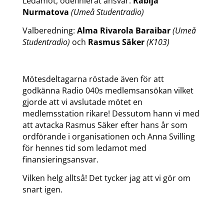
Ledamot, odefinierat ansvar:
Rabija
Nurmatova
(Umeå Studentradio)
Valberedning:
Alma Rivarola Baraibar
(Umeå
Studentradio)
och
Rasmus Säker
(K103)
Mötesdeltagarna röstade även för att
godkänna Radio 040s medlemsansökan vilket
gjorde att vi avslutade mötet en
medlemsstation rikare! Dessutom hann vi med
att avtacka Rasmus Säker efter hans år som
ordförande i organisationen och Anna Svilling
för hennes tid som ledamot med
finansieringsansvar.
Vilken helg alltså! Det tycker jag att vi gör om
snart igen.