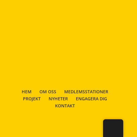
HEM
OM OSS
MEDLEMSSTATIONER
PROJEKT
NYHETER
ENGAGERA DIG
KONTAKT
Designad av
Elegant Themes
| Drivs med
WordPress